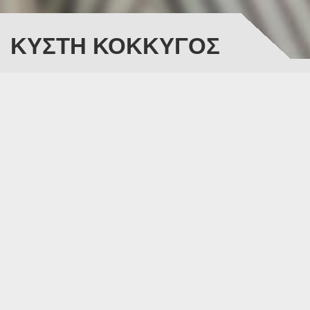
ΚΥΣΤΗ ΚΟΚΚΥΓΟΣ
Τι είναι η κύστη
κόκκυγος;
Η κύστη κόκκυγος είναι μια κύστη (σάκος) στο τέλος
της σπονδυλικής στήλης (ουρά), την περιοχή πάνω
από την γλουτιαία σχισμή. Εμφανίζεται συχνότερα σε
νεαρούς άνδρες με αρκετή τριχοφυΐα στην περιοχή.
Χαρακτηριστικό της κύστης κόκκυγος είναι ότι περιέχει
τρίχες, εξ’ ου και ονομάζεται και τριχοφωλεακό
συρίγγιο.